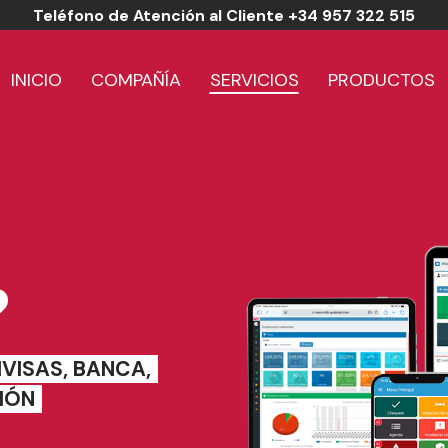
Teléfono de Atención al Cliente +34 957 322 515
INICIO
COMPAÑÍA
SERVICIOS
PRODUCTOS
?
IVISAS, BANCA,
IÓN