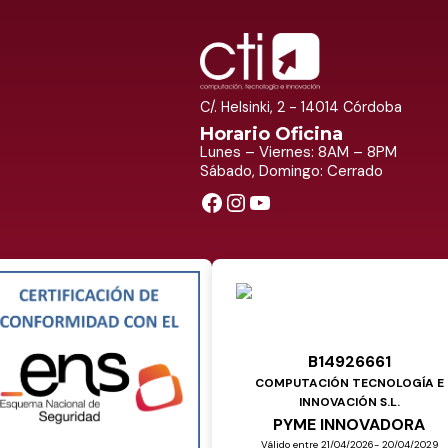
C/. Helsinki, 2 - 14014 Córdoba
Horario Oficina
Lunes – Viernes: 8AM – 8PM
Sábado, Domingo: Cerrado
Facebook
Instagram
YouTube
B14926661
COMPUTACIÓN TECNOLOGÍA E
INNOVACIÓN S.L.
PYME INNOVADORA
Válido entre 21/04/2026- 20/04/2029