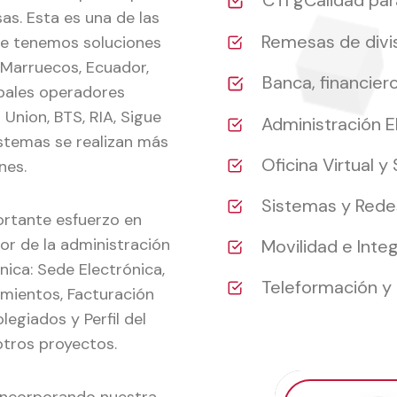
CTI gCalidad par
as. Esta es una de las
Remesas de divi
nte tenemos soluciones
, Marruecos, Ecuador,
Banca, financier
ipales operadores
Union, BTS, RIA, Sigue
Administración E
stemas se realizan más
Oficina Virtual 
nes.
Sistemas y Rede
ortante esfuerzo en
tor de la administración
Movilidad e Inte
nica: Sede Electrónica,
Teleformación y
imientos, Facturación
egiados y Perfil del
otros proyectos.